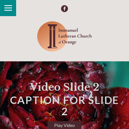
Plain Ol' Image Slide
NOTHING FANCY
HERE
Learn More