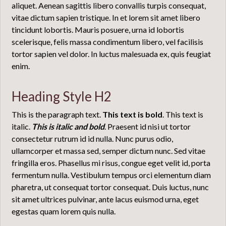
aliquet. Aenean sagittis libero convallis turpis consequat,
vitae dictum sapien tristique. In et lorem sit amet libero
tincidunt lobortis. Mauris posuere, urna id lobortis
scelerisque, felis massa condimentum libero, vel facilisis
tortor sapien vel dolor. In luctus malesuada ex, quis feugiat
enim.
Heading Style H2
This is the paragraph text.
This text is bold
. This text is
italic.
This is italic and bold
. Praesent id nisi ut tortor
consectetur rutrum id id nulla. Nunc purus odio,
ullamcorper et massa sed, semper dictum nunc. Sed vitae
fringilla eros. Phasellus mi risus, congue eget velit id, porta
fermentum nulla. Vestibulum tempus orci elementum diam
pharetra, ut consequat tortor consequat. Duis luctus, nunc
sit amet ultrices pulvinar, ante lacus euismod urna, eget
egestas quam lorem quis nulla.