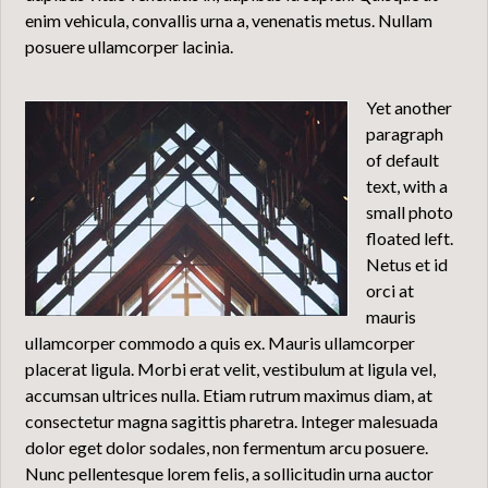
enim vehicula, convallis urna a, venenatis metus. Nullam
posuere ullamcorper lacinia.
Yet another
paragraph
of default
text, with a
small photo
floated left.
Netus et id
orci at
mauris
ullamcorper commodo a quis ex. Mauris ullamcorper
placerat ligula. Morbi erat velit, vestibulum at ligula vel,
accumsan ultrices nulla. Etiam rutrum maximus diam, at
consectetur magna sagittis pharetra. Integer malesuada
dolor eget dolor sodales, non fermentum arcu posuere.
Nunc pellentesque lorem felis, a sollicitudin urna auctor