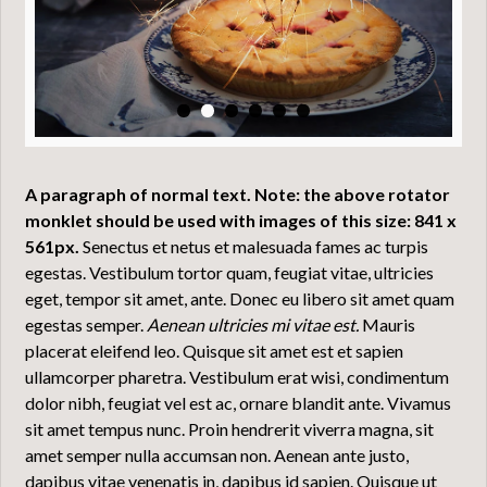
A paragraph of normal text. Note: the above rotator
monklet should be used with images of this size: 841 x
561px.
Senectus et netus et malesuada fames ac turpis
egestas. Vestibulum tortor quam, feugiat vitae, ultricies
eget, tempor sit amet, ante. Donec eu libero sit amet quam
egestas semper.
Aenean ultricies mi vitae est.
Mauris
placerat eleifend leo. Quisque sit amet est et sapien
ullamcorper pharetra. Vestibulum erat wisi, condimentum
dolor nibh, feugiat vel est ac, ornare blandit ante. Vivamus
sit amet tempus nunc. Proin hendrerit viverra magna, sit
amet semper nulla accumsan non. Aenean ante justo,
dapibus vitae venenatis in, dapibus id sapien. Quisque ut